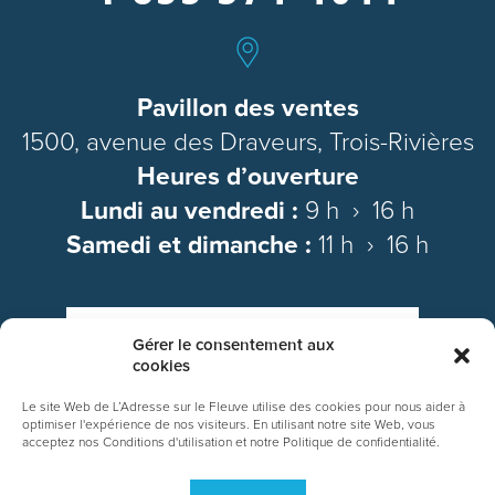
Pavillon des ventes
1500, avenue des Draveurs, Trois-Rivières
Heures d’ouverture
Lundi au vendredi :
9 h › 16 h
Samedi et dimanche :
11 h › 16 h
NOUS JOINDRE PAR COURRIEL
Gérer le consentement aux
cookies
Le site Web de L’Adresse sur le Fleuve utilise des cookies pour nous aider à
optimiser l'expérience de nos visiteurs. En utilisant notre site Web, vous
NOUVELLES
acceptez nos Conditions d'utilisation et notre Politique de confidentialité.
© 2017, L’Adresse sur le fleuve. Tous droits réservés. Une