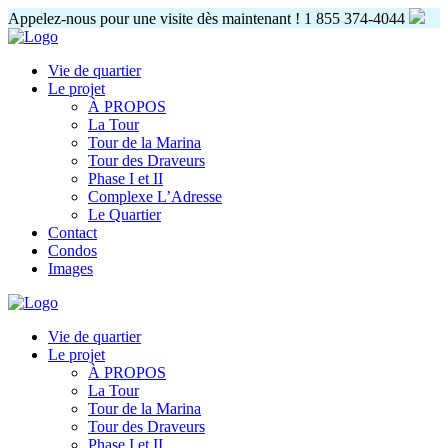
Appelez-nous pour une visite dès maintenant !
1 855 374-4044
Vie de quartier
Le projet
À PROPOS
La Tour
Tour de la Marina
Tour des Draveurs
Phase I et II
Complexe L’Adresse
Le Quartier
Contact
Condos
Images
Vie de quartier
Le projet
À PROPOS
La Tour
Tour de la Marina
Tour des Draveurs
Phase I et II