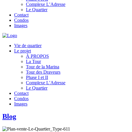
Complexe L’Adresse
Le Quartier
Contact
Condos
Images
Vie de quartier
Le projet
À PROPOS
La Tour
Tour de la Marina
Tour des Draveurs
Phase I et II
Complexe L’Adresse
Le Quartier
Contact
Condos
Images
Blog