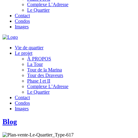
Complexe L’Adresse
Le Quartier
Contact
Condos
Images
Vie de quartier
Le projet
À PROPOS
La Tour
Tour de la Marina
Tour des Draveurs
Phase I et II
Complexe L’Adresse
Le Quartier
Contact
Condos
Images
Blog