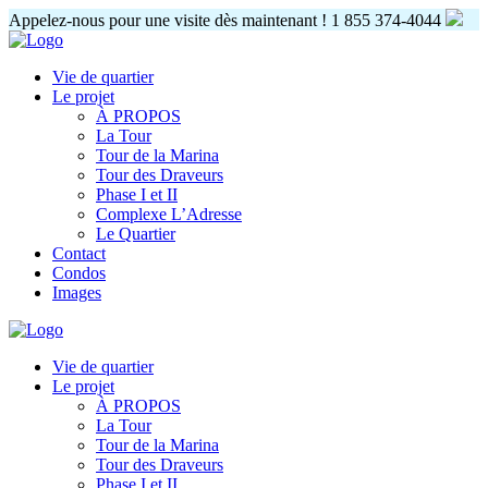
Appelez-nous pour une visite dès maintenant !
1 855 374-4044
Vie de quartier
Le projet
À PROPOS
La Tour
Tour de la Marina
Tour des Draveurs
Phase I et II
Complexe L’Adresse
Le Quartier
Contact
Condos
Images
Vie de quartier
Le projet
À PROPOS
La Tour
Tour de la Marina
Tour des Draveurs
Phase I et II