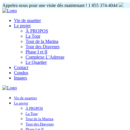
Appelez-nous pour une visite dès maintenant !
1 855 374-4044
Vie de quartier
Le projet
À PROPOS
La Tour
Tour de la Marina
Tour des Draveurs
Phase I et II
Complexe L’Adresse
Le Quartier
Contact
Condos
Images
Vie de quartier
Le projet
À PROPOS
La Tour
Tour de la Marina
Tour des Draveurs
Phase I et II