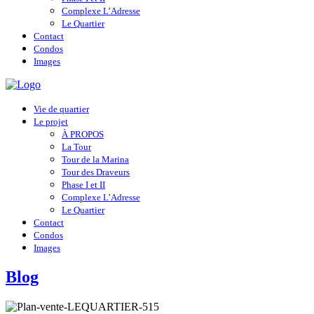
Complexe L’Adresse
Le Quartier
Contact
Condos
Images
Vie de quartier
Le projet
À PROPOS
La Tour
Tour de la Marina
Tour des Draveurs
Phase I et II
Complexe L’Adresse
Le Quartier
Contact
Condos
Images
Blog