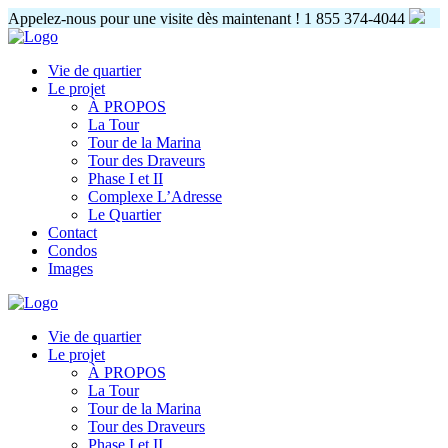
Appelez-nous pour une visite dès maintenant !
1 855 374-4044
Vie de quartier
Le projet
À PROPOS
La Tour
Tour de la Marina
Tour des Draveurs
Phase I et II
Complexe L’Adresse
Le Quartier
Contact
Condos
Images
Vie de quartier
Le projet
À PROPOS
La Tour
Tour de la Marina
Tour des Draveurs
Phase I et II