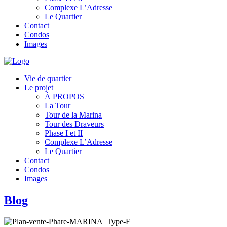
Complexe L’Adresse
Le Quartier
Contact
Condos
Images
Vie de quartier
Le projet
À PROPOS
La Tour
Tour de la Marina
Tour des Draveurs
Phase I et II
Complexe L’Adresse
Le Quartier
Contact
Condos
Images
Blog