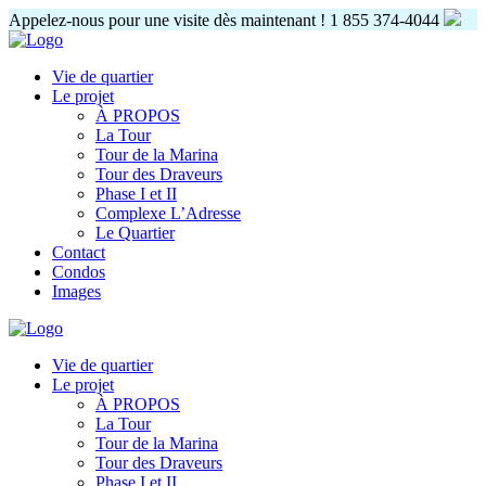
Appelez-nous pour une visite dès maintenant !
1 855 374-4044
Vie de quartier
Le projet
À PROPOS
La Tour
Tour de la Marina
Tour des Draveurs
Phase I et II
Complexe L’Adresse
Le Quartier
Contact
Condos
Images
Vie de quartier
Le projet
À PROPOS
La Tour
Tour de la Marina
Tour des Draveurs
Phase I et II