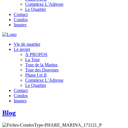
Complexe L’Adresse
Le Quartier
Contact
Condos
Images
Vie de quartier
Le projet
À PROPOS
La Tour
Tour de la Marina
Tour des Draveurs
Phase I et II
Complexe L’Adresse
Le Quartier
Contact
Condos
Images
Blog