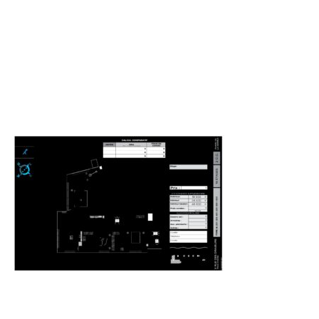
FICHES-CONDOSTYPE-
PHARE_MARINA_171121_
19 NOVEMBRE 2021