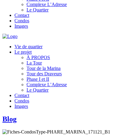
Complexe L’Adresse
Le Quartier
Contact
Condos
Images
Vie de quartier
Le projet
À PROPOS
La Tour
Tour de la Marina
Tour des Draveurs
Phase I et II
Complexe L’Adresse
Le Quartier
Contact
Condos
Images
Blog