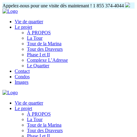
Appelez-nous pour une visite dès maintenant !
1 855 374-4044
Vie de quartier
Le projet
À PROPOS
La Tour
Tour de la Marina
Tour des Draveurs
Phase I et II
Complexe L’Adresse
Le Quartier
Contact
Condos
Images
Vie de quartier
Le projet
À PROPOS
La Tour
Tour de la Marina
Tour des Draveurs
Phase I et II