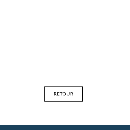
TE-PHM-407-T
RETOUR