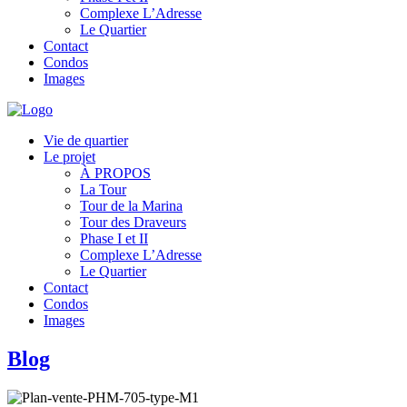
Complexe L’Adresse
Le Quartier
Contact
Condos
Images
Vie de quartier
Le projet
À PROPOS
La Tour
Tour de la Marina
Tour des Draveurs
Phase I et II
Complexe L’Adresse
Le Quartier
Contact
Condos
Images
Blog