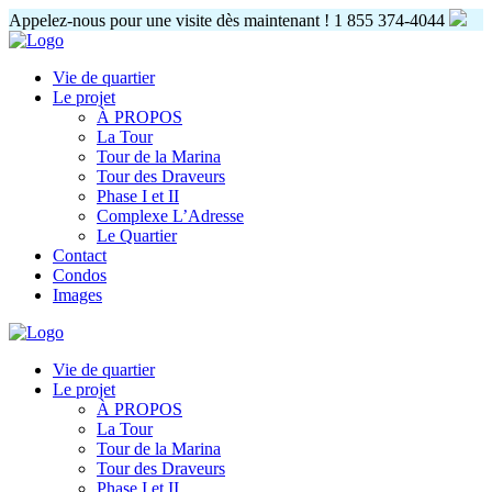
Appelez-nous pour une visite dès maintenant !
1 855 374-4044
Vie de quartier
Le projet
À PROPOS
La Tour
Tour de la Marina
Tour des Draveurs
Phase I et II
Complexe L’Adresse
Le Quartier
Contact
Condos
Images
Vie de quartier
Le projet
À PROPOS
La Tour
Tour de la Marina
Tour des Draveurs
Phase I et II