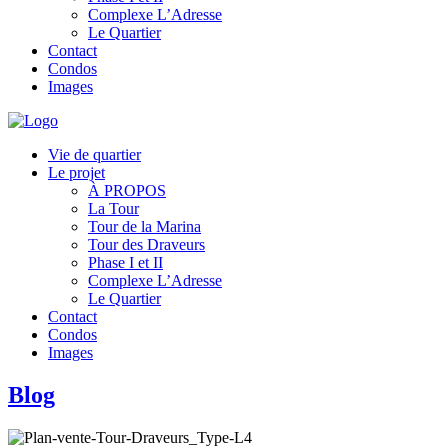
Complexe L’Adresse
Le Quartier
Contact
Condos
Images
Vie de quartier
Le projet
À PROPOS
La Tour
Tour de la Marina
Tour des Draveurs
Phase I et II
Complexe L’Adresse
Le Quartier
Contact
Condos
Images
Blog