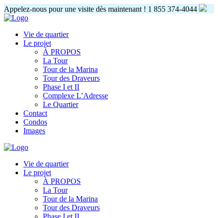
Appelez-nous pour une visite dès maintenant !
1 855 374-4044
Vie de quartier
Le projet
À PROPOS
La Tour
Tour de la Marina
Tour des Draveurs
Phase I et II
Complexe L’Adresse
Le Quartier
Contact
Condos
Images
Vie de quartier
Le projet
À PROPOS
La Tour
Tour de la Marina
Tour des Draveurs
Phase I et II