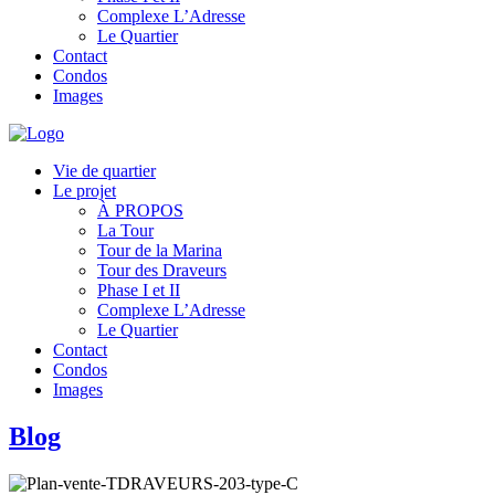
Complexe L’Adresse
Le Quartier
Contact
Condos
Images
Vie de quartier
Le projet
À PROPOS
La Tour
Tour de la Marina
Tour des Draveurs
Phase I et II
Complexe L’Adresse
Le Quartier
Contact
Condos
Images
Blog