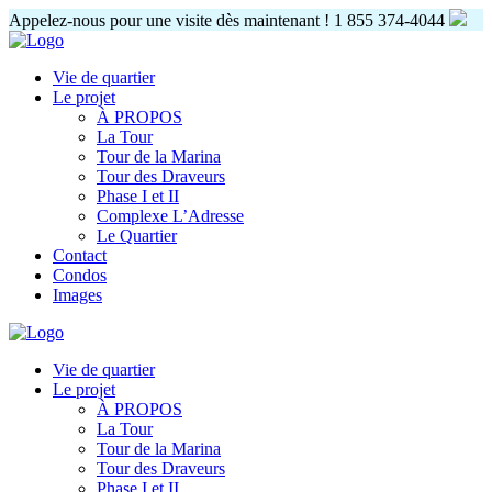
Appelez-nous pour une visite dès maintenant !
1 855 374-4044
Vie de quartier
Le projet
À PROPOS
La Tour
Tour de la Marina
Tour des Draveurs
Phase I et II
Complexe L’Adresse
Le Quartier
Contact
Condos
Images
Vie de quartier
Le projet
À PROPOS
La Tour
Tour de la Marina
Tour des Draveurs
Phase I et II