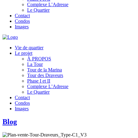
Complexe L’Adresse
Le Quartier
Contact
Condos
Images
Vie de quartier
Le projet
À PROPOS
La Tour
Tour de la Marina
Tour des Draveurs
Phase I et II
Complexe L’Adresse
Le Quartier
Contact
Condos
Images
Blog