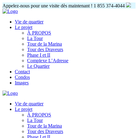
Appelez-nous pour une visite dès maintenant !
1 855 374-4044
Vie de quartier
Le projet
À PROPOS
La Tour
Tour de la Marina
Tour des Draveurs
Phase I et II
Complexe L’Adresse
Le Quartier
Contact
Condos
Images
Vie de quartier
Le projet
À PROPOS
La Tour
Tour de la Marina
Tour des Draveurs
Phase I et II