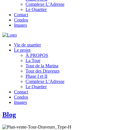
Complexe L’Adresse
Le Quartier
Contact
Condos
Images
Vie de quartier
Le projet
À PROPOS
La Tour
Tour de la Marina
Tour des Draveurs
Phase I et II
Complexe L’Adresse
Le Quartier
Contact
Condos
Images
Blog