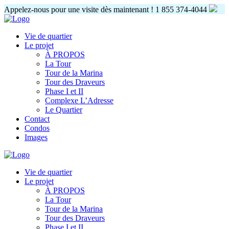
Appelez-nous pour une visite dès maintenant !
1 855 374-4044
Vie de quartier
Le projet
À PROPOS
La Tour
Tour de la Marina
Tour des Draveurs
Phase I et II
Complexe L’Adresse
Le Quartier
Contact
Condos
Images
Vie de quartier
Le projet
À PROPOS
La Tour
Tour de la Marina
Tour des Draveurs
Phase I et II