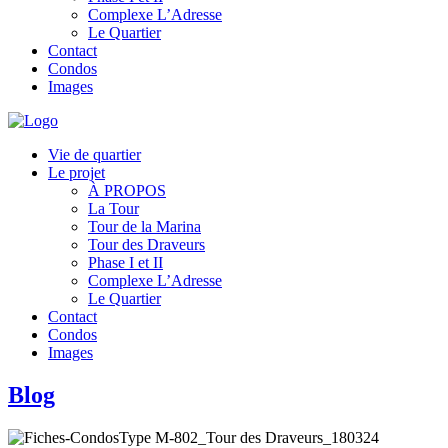
Complexe L’Adresse
Le Quartier
Contact
Condos
Images
Vie de quartier
Le projet
À PROPOS
La Tour
Tour de la Marina
Tour des Draveurs
Phase I et II
Complexe L’Adresse
Le Quartier
Contact
Condos
Images
Blog