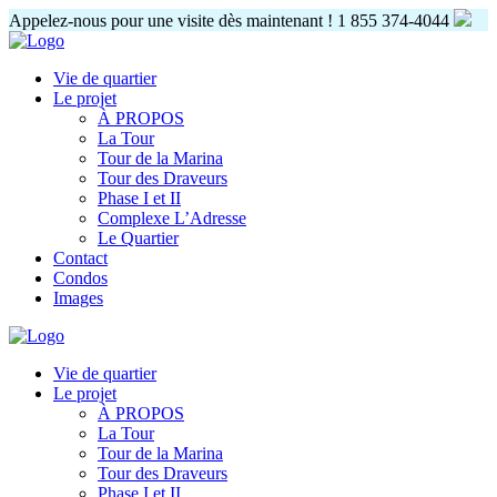
Appelez-nous pour une visite dès maintenant !
1 855 374-4044
Vie de quartier
Le projet
À PROPOS
La Tour
Tour de la Marina
Tour des Draveurs
Phase I et II
Complexe L’Adresse
Le Quartier
Contact
Condos
Images
Vie de quartier
Le projet
À PROPOS
La Tour
Tour de la Marina
Tour des Draveurs
Phase I et II