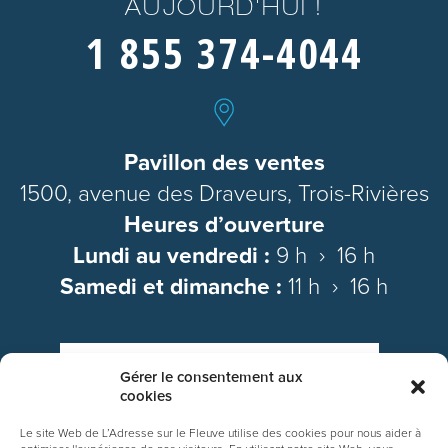
AUJOURD'HUI !
1 855 374-4044
Pavillon des ventes
1500, avenue des Draveurs, Trois-Rivières
Heures d’ouverture
Lundi au vendredi :
9 h › 16 h
Samedi et dimanche :
11 h › 16 h
NOUS JOINDRE PAR COURRIEL
Gérer le consentement aux
cookies
Le site Web de L’Adresse sur le Fleuve utilise des cookies pour nous aider à