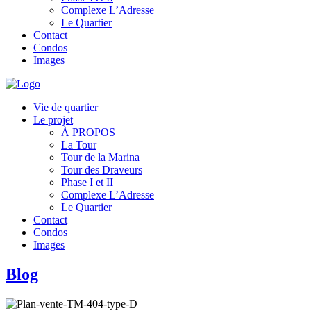
Complexe L’Adresse
Le Quartier
Contact
Condos
Images
Vie de quartier
Le projet
À PROPOS
La Tour
Tour de la Marina
Tour des Draveurs
Phase I et II
Complexe L’Adresse
Le Quartier
Contact
Condos
Images
Blog