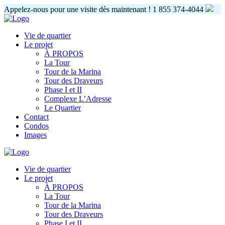
Appelez-nous pour une visite dès maintenant !
1 855 374-4044
Vie de quartier
Le projet
À PROPOS
La Tour
Tour de la Marina
Tour des Draveurs
Phase I et II
Complexe L’Adresse
Le Quartier
Contact
Condos
Images
Vie de quartier
Le projet
À PROPOS
La Tour
Tour de la Marina
Tour des Draveurs
Phase I et II