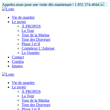
Appelez-nous pour une visite dès maintenant !
1 855 374-4044
Vie de quartier
Le projet
À PROPOS
La Tour
Tour de la Marina
Tour des Draveurs
Phase I et II
Complexe L’Adresse
Le Quartier
Contact
Condos
Images
Vie de quartier
Le projet
À PROPOS
La Tour
Tour de la Marina
Tour des Draveurs
Phase I et II