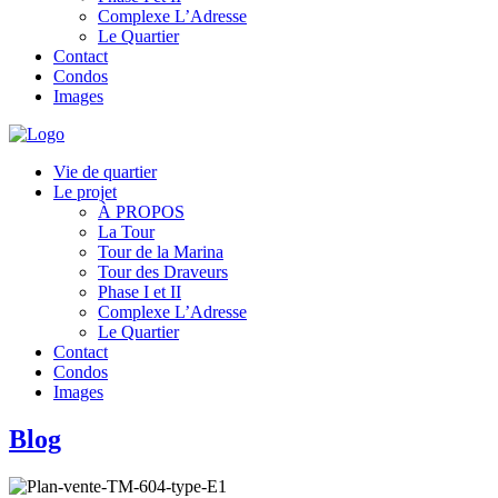
Complexe L’Adresse
Le Quartier
Contact
Condos
Images
Vie de quartier
Le projet
À PROPOS
La Tour
Tour de la Marina
Tour des Draveurs
Phase I et II
Complexe L’Adresse
Le Quartier
Contact
Condos
Images
Blog