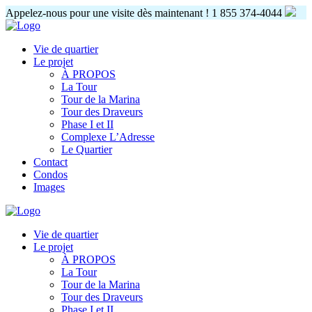
Appelez-nous pour une visite dès maintenant !
1 855 374-4044
Vie de quartier
Le projet
À PROPOS
La Tour
Tour de la Marina
Tour des Draveurs
Phase I et II
Complexe L’Adresse
Le Quartier
Contact
Condos
Images
Vie de quartier
Le projet
À PROPOS
La Tour
Tour de la Marina
Tour des Draveurs
Phase I et II