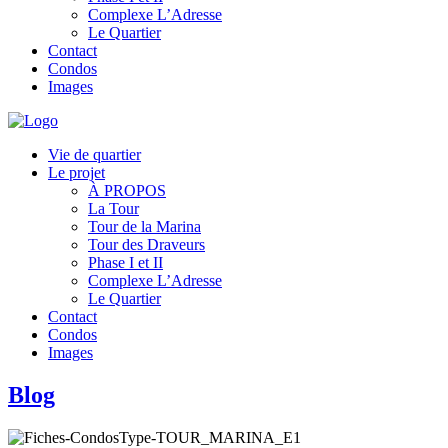
Complexe L’Adresse
Le Quartier
Contact
Condos
Images
Vie de quartier
Le projet
À PROPOS
La Tour
Tour de la Marina
Tour des Draveurs
Phase I et II
Complexe L’Adresse
Le Quartier
Contact
Condos
Images
Blog