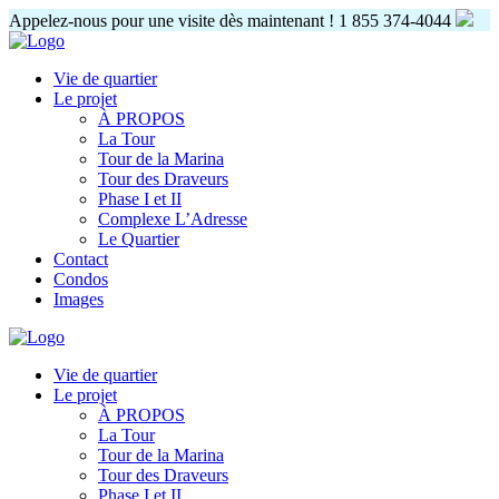
Appelez-nous pour une visite dès maintenant !
1 855 374-4044
Vie de quartier
Le projet
À PROPOS
La Tour
Tour de la Marina
Tour des Draveurs
Phase I et II
Complexe L’Adresse
Le Quartier
Contact
Condos
Images
Vie de quartier
Le projet
À PROPOS
La Tour
Tour de la Marina
Tour des Draveurs
Phase I et II