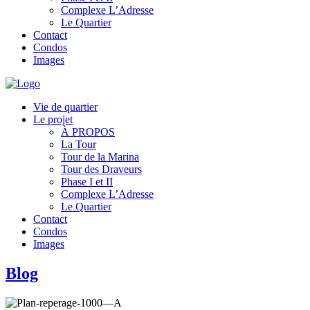
Complexe L’Adresse
Le Quartier
Contact
Condos
Images
Vie de quartier
Le projet
À PROPOS
La Tour
Tour de la Marina
Tour des Draveurs
Phase I et II
Complexe L’Adresse
Le Quartier
Contact
Condos
Images
Blog