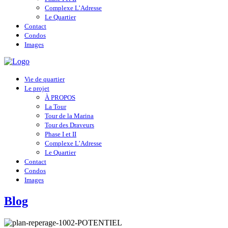
Complexe L’Adresse
Le Quartier
Contact
Condos
Images
Vie de quartier
Le projet
À PROPOS
La Tour
Tour de la Marina
Tour des Draveurs
Phase I et II
Complexe L’Adresse
Le Quartier
Contact
Condos
Images
Blog