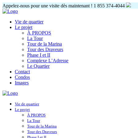
Appelez-nous pour une visite dès maintenant !
1 855 374-4044
Vie de quartier
Le projet
À PROPOS
La Tour
Tour de la Marina
Tour des Draveurs
Phase I et II
Complexe L’Adresse
Le Quartier
Contact
Condos
Images
Vie de quartier
Le projet
À PROPOS
La Tour
Tour de la Marina
Tour des Draveurs
Phase I et II