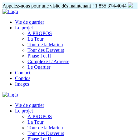
Appelez-nous pour une visite dès maintenant !
1 855 374-4044
Vie de quartier
Le projet
À PROPOS
La Tour
Tour de la Marina
Tour des Draveurs
Phase I et II
Complexe L’Adresse
Le Quartier
Contact
Condos
Images
Vie de quartier
Le projet
À PROPOS
La Tour
Tour de la Marina
Tour des Draveurs
Phase I et II