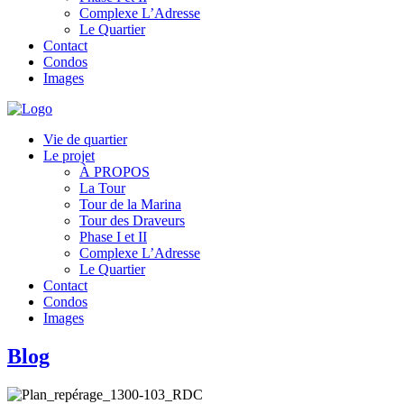
Complexe L’Adresse
Le Quartier
Contact
Condos
Images
Vie de quartier
Le projet
À PROPOS
La Tour
Tour de la Marina
Tour des Draveurs
Phase I et II
Complexe L’Adresse
Le Quartier
Contact
Condos
Images
Blog