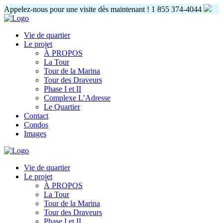
Appelez-nous pour une visite dès maintenant !
1 855 374-4044
Vie de quartier
Le projet
À PROPOS
La Tour
Tour de la Marina
Tour des Draveurs
Phase I et II
Complexe L’Adresse
Le Quartier
Contact
Condos
Images
Vie de quartier
Le projet
À PROPOS
La Tour
Tour de la Marina
Tour des Draveurs
Phase I et II