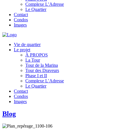
Complexe L’Adresse
Le Quartier
Contact
Condos
Images
Vie de quartier
Le projet
À PROPOS
La Tour
Tour de la Marina
Tour des Draveurs
Phase I et II
Complexe L’Adresse
Le Quartier
Contact
Condos
Images
Blog