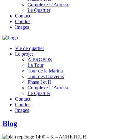
Complexe L’Adresse
Le Quartier
Contact
Condos
Images
Vie de quartier
Le projet
À PROPOS
La Tour
Tour de la Marina
Tour des Draveurs
Phase I et II
Complexe L’Adresse
Le Quartier
Contact
Condos
Images
Blog