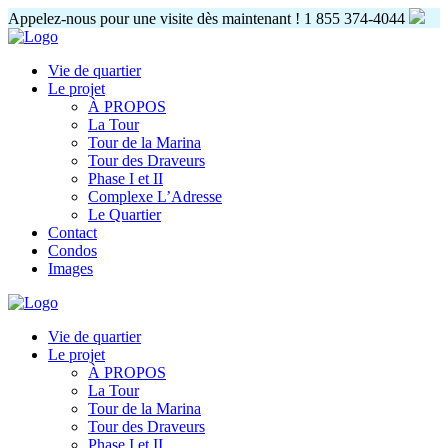
Appelez-nous pour une visite dès maintenant !
1 855 374-4044
Vie de quartier
Le projet
À PROPOS
La Tour
Tour de la Marina
Tour des Draveurs
Phase I et II
Complexe L’Adresse
Le Quartier
Contact
Condos
Images
Vie de quartier
Le projet
À PROPOS
La Tour
Tour de la Marina
Tour des Draveurs
Phase I et II