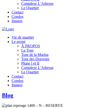
Complexe L’Adresse
Le Quartier
Contact
Condos
Images
Vie de quartier
Le projet
À PROPOS
La Tour
Tour de la Marina
Tour des Draveurs
Phase I et II
Complexe L’Adresse
Le Quartier
Contact
Condos
Images
Blog