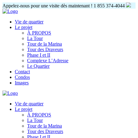
Appelez-nous pour une visite dès maintenant !
1 855 374-4044
Vie de quartier
Le projet
À PROPOS
La Tour
Tour de la Marina
Tour des Draveurs
Phase I et II
Complexe L’Adresse
Le Quartier
Contact
Condos
Images
Vie de quartier
Le projet
À PROPOS
La Tour
Tour de la Marina
Tour des Draveurs
Phase I et II