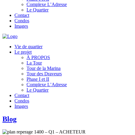
Complexe L’Adresse
Le Quartier
Contact
Condos
Images
Vie de quartier
Le projet
À PROPOS
La Tour
Tour de la Marina
Tour des Draveurs
Phase I et II
Complexe L’Adresse
Le Quartier
Contact
Condos
Images
Blog