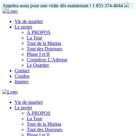
Appelez-nous pour une visite dès maintenant !
1 855 374-4044
Vie de quartier
Le projet
À PROPOS
La Tour
Tour de la Marina
Tour des Draveurs
Phase I et II
Complexe L’Adresse
Le Quartier
Contact
Condos
Images
Vie de quartier
Le projet
À PROPOS
La Tour
Tour de la Marina
Tour des Draveurs
Phase I et II