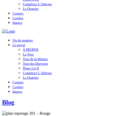
Complexe L’Adresse
Le Quartier
Contact
Condos
Images
Vie de quartier
Le projet
À PROPOS
La Tour
Tour de la Marina
Tour des Draveurs
Phase I et II
Complexe L’Adresse
Le Quartier
Contact
Condos
Images
Blog