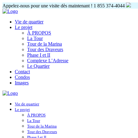
Appelez-nous pour une visite dès maintenant !
1 855 374-4044
Vie de quartier
Le projet
À PROPOS
La Tour
Tour de la Marina
Tour des Draveurs
Phase I et II
Complexe L’Adresse
Le Quartier
Contact
Condos
Images
Vie de quartier
Le projet
À PROPOS
La Tour
Tour de la Marina
Tour des Draveurs
Phase I et II