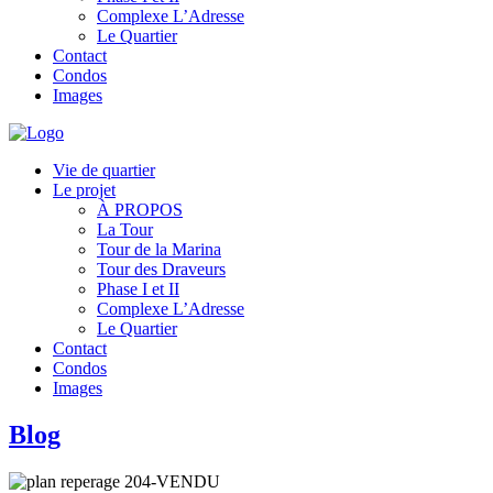
Complexe L’Adresse
Le Quartier
Contact
Condos
Images
Vie de quartier
Le projet
À PROPOS
La Tour
Tour de la Marina
Tour des Draveurs
Phase I et II
Complexe L’Adresse
Le Quartier
Contact
Condos
Images
Blog