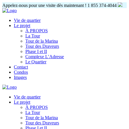
Appelez-nous pour une visite dès maintenant !
1 855 374-4044
Vie de quartier
Le projet
À PROPOS
La Tour
Tour de la Marina
Tour des Draveurs
Phase I et II
Complexe L’Adresse
Le Quartier
Contact
Condos
Images
Vie de quartier
Le projet
À PROPOS
La Tour
Tour de la Marina
Tour des Draveurs
Phase I et II