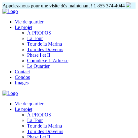
Appelez-nous pour une visite dès maintenant !
1 855 374-4044
Vie de quartier
Le projet
À PROPOS
La Tour
Tour de la Marina
Tour des Draveurs
Phase I et II
Complexe L’Adresse
Le Quartier
Contact
Condos
Images
Vie de quartier
Le projet
À PROPOS
La Tour
Tour de la Marina
Tour des Draveurs
Phase I et II