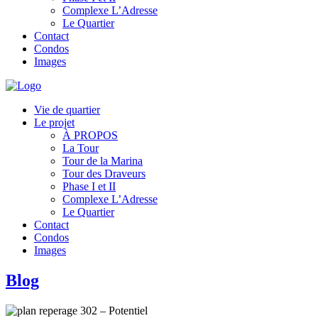
Complexe L’Adresse
Le Quartier
Contact
Condos
Images
Vie de quartier
Le projet
À PROPOS
La Tour
Tour de la Marina
Tour des Draveurs
Phase I et II
Complexe L’Adresse
Le Quartier
Contact
Condos
Images
Blog