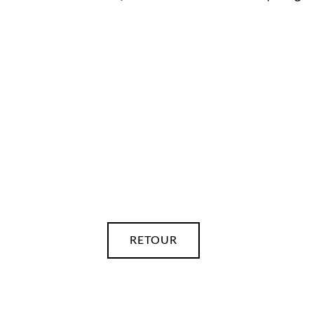
PLAN REPERAGE 305 –
POTENTIEL
17 OCTOBRE 2018
RETOUR