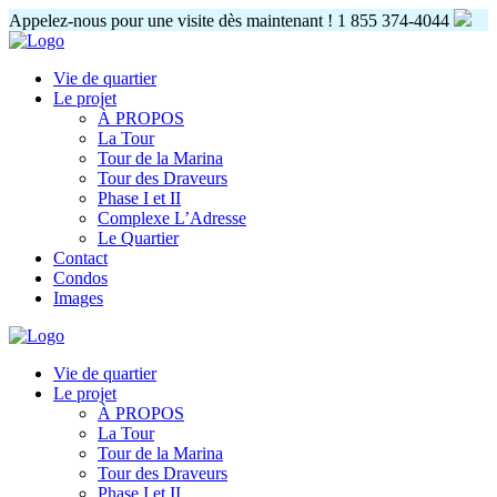
Appelez-nous pour une visite dès maintenant !
1 855 374-4044
Vie de quartier
Le projet
À PROPOS
La Tour
Tour de la Marina
Tour des Draveurs
Phase I et II
Complexe L’Adresse
Le Quartier
Contact
Condos
Images
Vie de quartier
Le projet
À PROPOS
La Tour
Tour de la Marina
Tour des Draveurs
Phase I et II