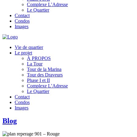
Complexe L’Adresse
Le Quartier
Contact
Condos
Images
Vie de quartier
Le projet
À PROPOS
La Tour
Tour de la Marina
Tour des Draveurs
Phase I et II
Complexe L’Adresse
Le Quartier
Contact
Condos
Images
Blog