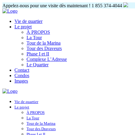
Appelez-nous pour une visite dès maintenant !
1 855 374-4044
Vie de quartier
Le projet
À PROPOS
La Tour
Tour de la Marina
Tour des Draveurs
Phase I et II
Complexe L’Adresse
Le Quartier
Contact
Condos
Images
Vie de quartier
Le projet
À PROPOS
La Tour
Tour de la Marina
Tour des Draveurs
Phase I et II