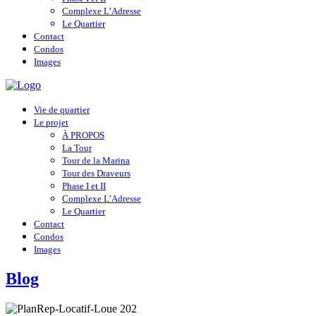
Complexe L’Adresse
Le Quartier
Contact
Condos
Images
Vie de quartier
Le projet
À PROPOS
La Tour
Tour de la Marina
Tour des Draveurs
Phase I et II
Complexe L’Adresse
Le Quartier
Contact
Condos
Images
Blog