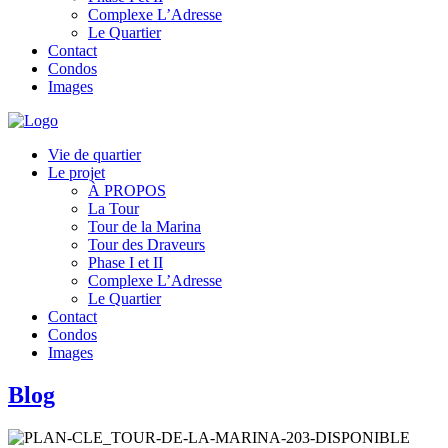
Complexe L’Adresse
Le Quartier
Contact
Condos
Images
Vie de quartier
Le projet
À PROPOS
La Tour
Tour de la Marina
Tour des Draveurs
Phase I et II
Complexe L’Adresse
Le Quartier
Contact
Condos
Images
Blog