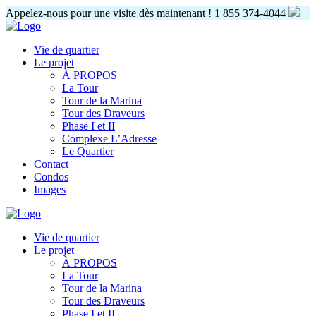
Appelez-nous pour une visite dès maintenant !
1 855 374-4044
Vie de quartier
Le projet
À PROPOS
La Tour
Tour de la Marina
Tour des Draveurs
Phase I et II
Complexe L’Adresse
Le Quartier
Contact
Condos
Images
Vie de quartier
Le projet
À PROPOS
La Tour
Tour de la Marina
Tour des Draveurs
Phase I et II