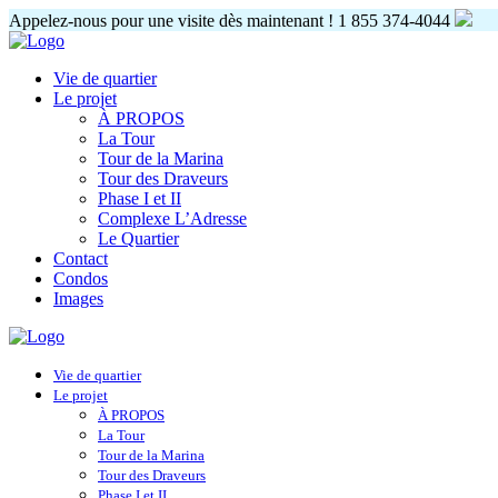
Appelez-nous pour une visite dès maintenant !
1 855 374-4044
Vie de quartier
Le projet
À PROPOS
La Tour
Tour de la Marina
Tour des Draveurs
Phase I et II
Complexe L’Adresse
Le Quartier
Contact
Condos
Images
Vie de quartier
Le projet
À PROPOS
La Tour
Tour de la Marina
Tour des Draveurs
Phase I et II