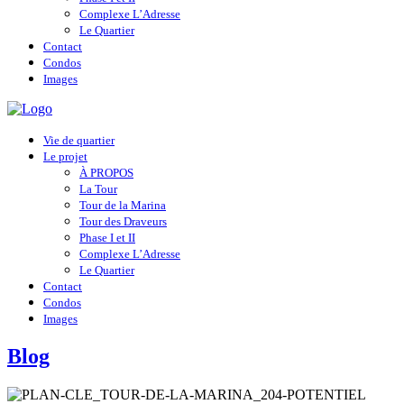
Complexe L’Adresse
Le Quartier
Contact
Condos
Images
Vie de quartier
Le projet
À PROPOS
La Tour
Tour de la Marina
Tour des Draveurs
Phase I et II
Complexe L’Adresse
Le Quartier
Contact
Condos
Images
Blog