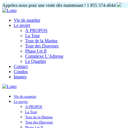
Appelez-nous pour une visite dès maintenant !
1 855 374-4044
Vie de quartier
Le projet
À PROPOS
La Tour
Tour de la Marina
Tour des Draveurs
Phase I et II
Complexe L’Adresse
Le Quartier
Contact
Condos
Images
Vie de quartier
Le projet
À PROPOS
La Tour
Tour de la Marina
Tour des Draveurs
Phase I et II