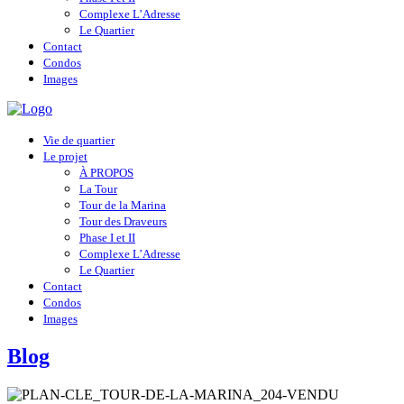
Complexe L’Adresse
Le Quartier
Contact
Condos
Images
Vie de quartier
Le projet
À PROPOS
La Tour
Tour de la Marina
Tour des Draveurs
Phase I et II
Complexe L’Adresse
Le Quartier
Contact
Condos
Images
Blog