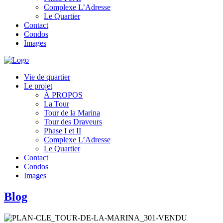
Complexe L’Adresse
Le Quartier
Contact
Condos
Images
Vie de quartier
Le projet
À PROPOS
La Tour
Tour de la Marina
Tour des Draveurs
Phase I et II
Complexe L’Adresse
Le Quartier
Contact
Condos
Images
Blog