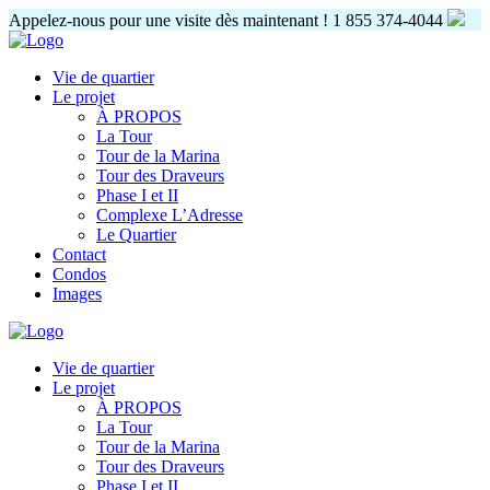
Appelez-nous pour une visite dès maintenant !
1 855 374-4044
Vie de quartier
Le projet
À PROPOS
La Tour
Tour de la Marina
Tour des Draveurs
Phase I et II
Complexe L’Adresse
Le Quartier
Contact
Condos
Images
Vie de quartier
Le projet
À PROPOS
La Tour
Tour de la Marina
Tour des Draveurs
Phase I et II