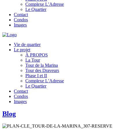
Complexe L’Adresse
Le Quartier
Contact
Condos
Images
Vie de quartier
Le projet
À PROPOS
La Tour
Tour de la Marina
Tour des Draveurs
Phase I et II
Complexe L’Adresse
Le Quartier
Contact
Condos
Images
Blog