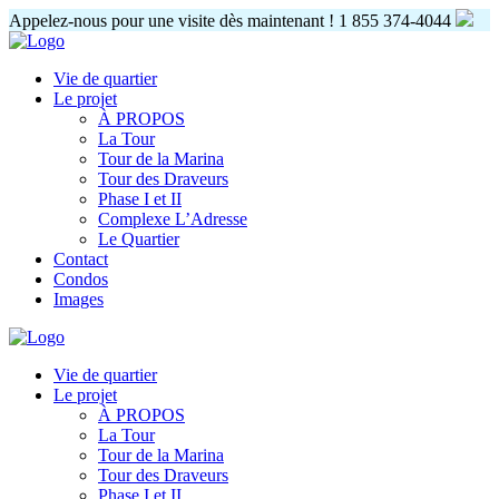
Appelez-nous pour une visite dès maintenant !
1 855 374-4044
Vie de quartier
Le projet
À PROPOS
La Tour
Tour de la Marina
Tour des Draveurs
Phase I et II
Complexe L’Adresse
Le Quartier
Contact
Condos
Images
Vie de quartier
Le projet
À PROPOS
La Tour
Tour de la Marina
Tour des Draveurs
Phase I et II