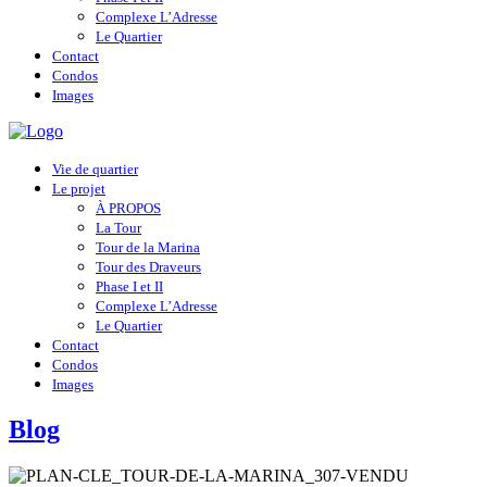
Complexe L’Adresse
Le Quartier
Contact
Condos
Images
Vie de quartier
Le projet
À PROPOS
La Tour
Tour de la Marina
Tour des Draveurs
Phase I et II
Complexe L’Adresse
Le Quartier
Contact
Condos
Images
Blog