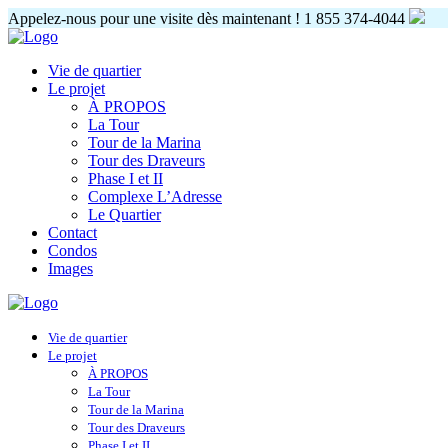
Appelez-nous pour une visite dès maintenant !
1 855 374-4044
Vie de quartier
Le projet
À PROPOS
La Tour
Tour de la Marina
Tour des Draveurs
Phase I et II
Complexe L’Adresse
Le Quartier
Contact
Condos
Images
Vie de quartier
Le projet
À PROPOS
La Tour
Tour de la Marina
Tour des Draveurs
Phase I et II