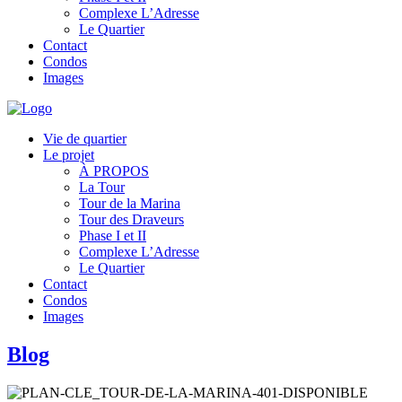
Complexe L’Adresse
Le Quartier
Contact
Condos
Images
Vie de quartier
Le projet
À PROPOS
La Tour
Tour de la Marina
Tour des Draveurs
Phase I et II
Complexe L’Adresse
Le Quartier
Contact
Condos
Images
Blog