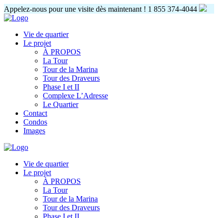
Appelez-nous pour une visite dès maintenant !
1 855 374-4044
Vie de quartier
Le projet
À PROPOS
La Tour
Tour de la Marina
Tour des Draveurs
Phase I et II
Complexe L’Adresse
Le Quartier
Contact
Condos
Images
Vie de quartier
Le projet
À PROPOS
La Tour
Tour de la Marina
Tour des Draveurs
Phase I et II