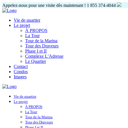
Appelez-nous pour une visite dès maintenant !
1 855 374-4044
Vie de quartier
Le projet
À PROPOS
La Tour
Tour de la Marina
Tour des Draveurs
Phase I et II
Complexe L’Adresse
Le Quartier
Contact
Condos
Images
Vie de quartier
Le projet
À PROPOS
La Tour
Tour de la Marina
Tour des Draveurs
Phase I et II