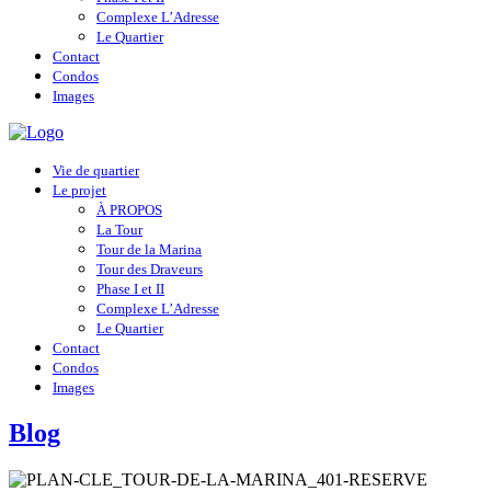
Complexe L’Adresse
Le Quartier
Contact
Condos
Images
Vie de quartier
Le projet
À PROPOS
La Tour
Tour de la Marina
Tour des Draveurs
Phase I et II
Complexe L’Adresse
Le Quartier
Contact
Condos
Images
Blog