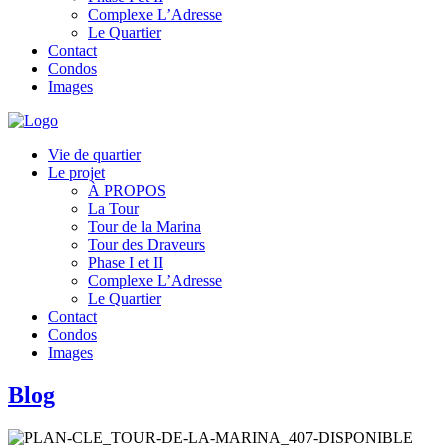
Complexe L’Adresse
Le Quartier
Contact
Condos
Images
Vie de quartier
Le projet
À PROPOS
La Tour
Tour de la Marina
Tour des Draveurs
Phase I et II
Complexe L’Adresse
Le Quartier
Contact
Condos
Images
Blog