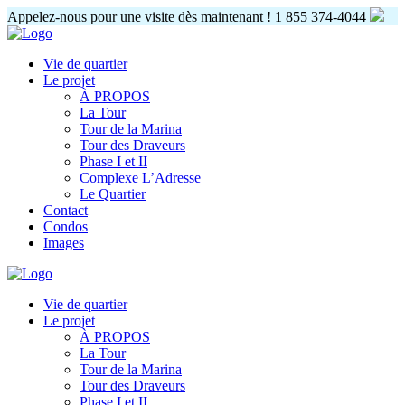
Appelez-nous pour une visite dès maintenant !
1 855 374-4044
Vie de quartier
Le projet
À PROPOS
La Tour
Tour de la Marina
Tour des Draveurs
Phase I et II
Complexe L’Adresse
Le Quartier
Contact
Condos
Images
Vie de quartier
Le projet
À PROPOS
La Tour
Tour de la Marina
Tour des Draveurs
Phase I et II