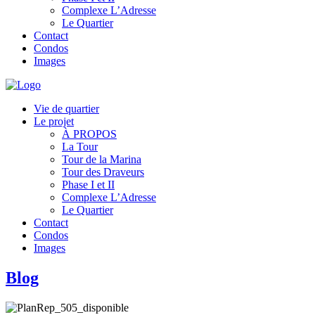
Complexe L’Adresse
Le Quartier
Contact
Condos
Images
Vie de quartier
Le projet
À PROPOS
La Tour
Tour de la Marina
Tour des Draveurs
Phase I et II
Complexe L’Adresse
Le Quartier
Contact
Condos
Images
Blog