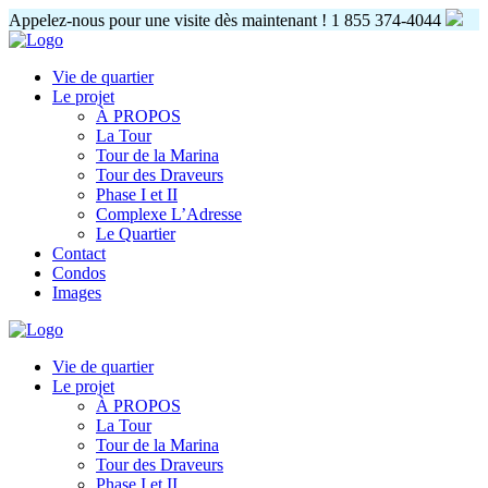
Appelez-nous pour une visite dès maintenant !
1 855 374-4044
Vie de quartier
Le projet
À PROPOS
La Tour
Tour de la Marina
Tour des Draveurs
Phase I et II
Complexe L’Adresse
Le Quartier
Contact
Condos
Images
Vie de quartier
Le projet
À PROPOS
La Tour
Tour de la Marina
Tour des Draveurs
Phase I et II