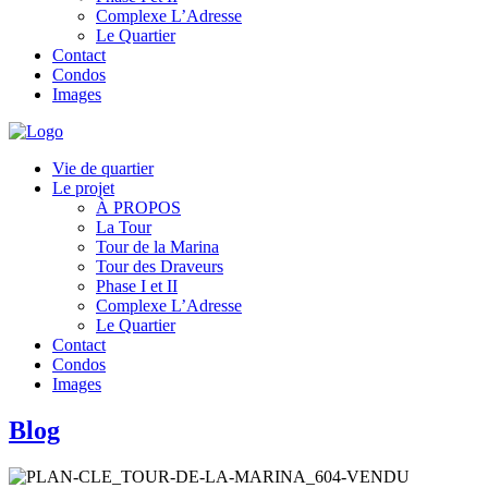
Complexe L’Adresse
Le Quartier
Contact
Condos
Images
Vie de quartier
Le projet
À PROPOS
La Tour
Tour de la Marina
Tour des Draveurs
Phase I et II
Complexe L’Adresse
Le Quartier
Contact
Condos
Images
Blog