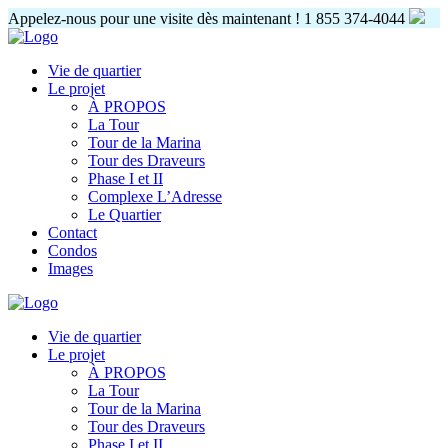
Appelez-nous pour une visite dès maintenant !
1 855 374-4044
Vie de quartier
Le projet
À PROPOS
La Tour
Tour de la Marina
Tour des Draveurs
Phase I et II
Complexe L’Adresse
Le Quartier
Contact
Condos
Images
Vie de quartier
Le projet
À PROPOS
La Tour
Tour de la Marina
Tour des Draveurs
Phase I et II