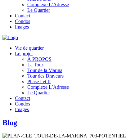
Complexe L’Adresse
Le Quartier
Contact
Condos
Images
Vie de quartier
Le projet
À PROPOS
La Tour
Tour de la Marina
Tour des Draveurs
Phase I et II
Complexe L’Adresse
Le Quartier
Contact
Condos
Images
Blog