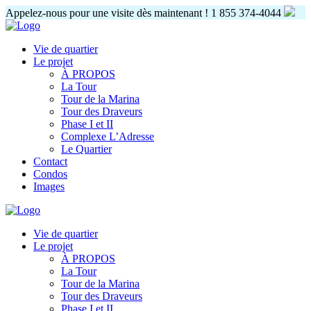
Appelez-nous pour une visite dès maintenant !
1 855 374-4044
Vie de quartier
Le projet
À PROPOS
La Tour
Tour de la Marina
Tour des Draveurs
Phase I et II
Complexe L’Adresse
Le Quartier
Contact
Condos
Images
Vie de quartier
Le projet
À PROPOS
La Tour
Tour de la Marina
Tour des Draveurs
Phase I et II