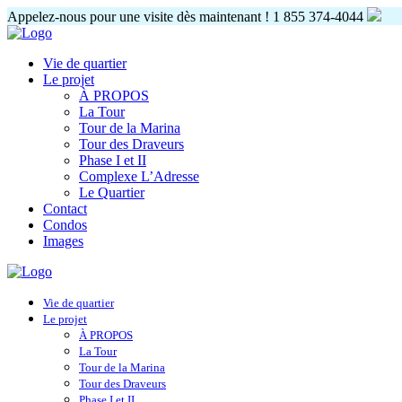
Appelez-nous pour une visite dès maintenant !
1 855 374-4044
Vie de quartier
Le projet
À PROPOS
La Tour
Tour de la Marina
Tour des Draveurs
Phase I et II
Complexe L’Adresse
Le Quartier
Contact
Condos
Images
Vie de quartier
Le projet
À PROPOS
La Tour
Tour de la Marina
Tour des Draveurs
Phase I et II