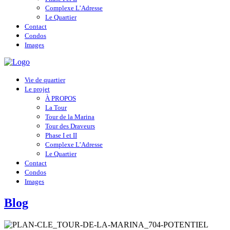
Complexe L’Adresse
Le Quartier
Contact
Condos
Images
Vie de quartier
Le projet
À PROPOS
La Tour
Tour de la Marina
Tour des Draveurs
Phase I et II
Complexe L’Adresse
Le Quartier
Contact
Condos
Images
Blog