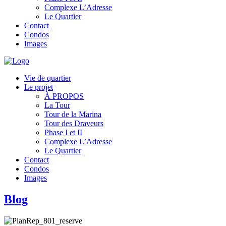
Complexe L’Adresse
Le Quartier
Contact
Condos
Images
Vie de quartier
Le projet
À PROPOS
La Tour
Tour de la Marina
Tour des Draveurs
Phase I et II
Complexe L’Adresse
Le Quartier
Contact
Condos
Images
Blog