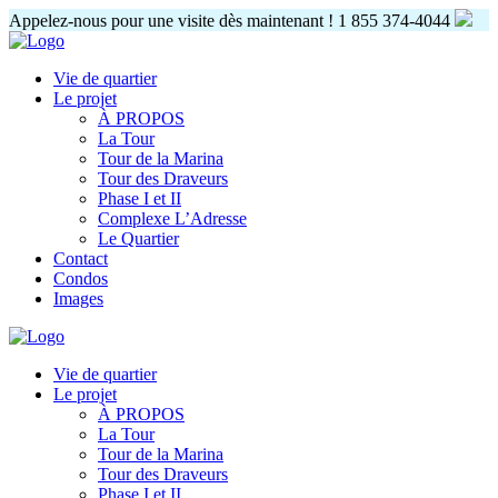
Appelez-nous pour une visite dès maintenant !
1 855 374-4044
Vie de quartier
Le projet
À PROPOS
La Tour
Tour de la Marina
Tour des Draveurs
Phase I et II
Complexe L’Adresse
Le Quartier
Contact
Condos
Images
Vie de quartier
Le projet
À PROPOS
La Tour
Tour de la Marina
Tour des Draveurs
Phase I et II