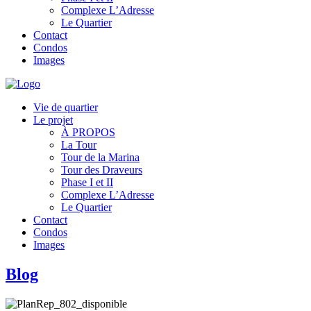
Complexe L’Adresse
Le Quartier
Contact
Condos
Images
Vie de quartier
Le projet
À PROPOS
La Tour
Tour de la Marina
Tour des Draveurs
Phase I et II
Complexe L’Adresse
Le Quartier
Contact
Condos
Images
Blog