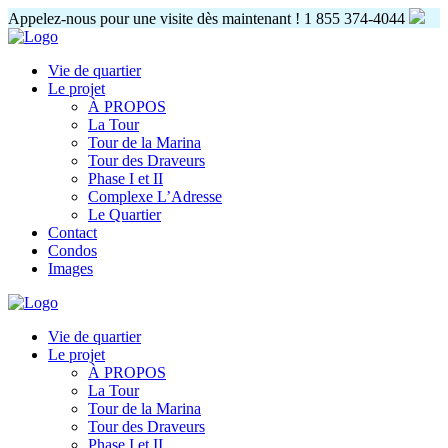
Appelez-nous pour une visite dès maintenant !
1 855 374-4044
Vie de quartier
Le projet
À PROPOS
La Tour
Tour de la Marina
Tour des Draveurs
Phase I et II
Complexe L’Adresse
Le Quartier
Contact
Condos
Images
Vie de quartier
Le projet
À PROPOS
La Tour
Tour de la Marina
Tour des Draveurs
Phase I et II