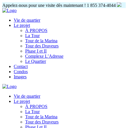
Appelez-nous pour une visite dès maintenant !
1 855 374-4044
Vie de quartier
Le projet
À PROPOS
La Tour
Tour de la Marina
Tour des Draveurs
Phase I et II
Complexe L’Adresse
Le Quartier
Contact
Condos
Images
Vie de quartier
Le projet
À PROPOS
La Tour
Tour de la Marina
Tour des Draveurs
Phase I et II