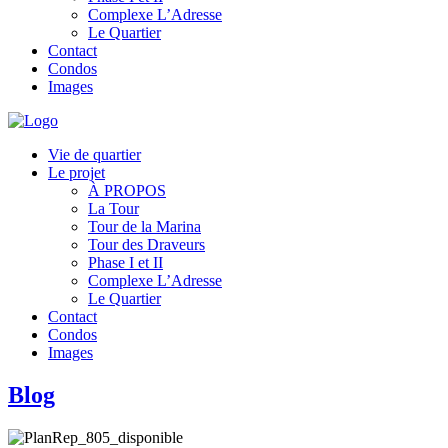
Complexe L’Adresse
Le Quartier
Contact
Condos
Images
Vie de quartier
Le projet
À PROPOS
La Tour
Tour de la Marina
Tour des Draveurs
Phase I et II
Complexe L’Adresse
Le Quartier
Contact
Condos
Images
Blog