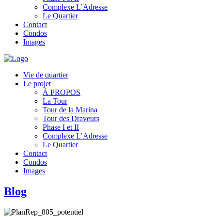
Complexe L’Adresse
Le Quartier
Contact
Condos
Images
Vie de quartier
Le projet
À PROPOS
La Tour
Tour de la Marina
Tour des Draveurs
Phase I et II
Complexe L’Adresse
Le Quartier
Contact
Condos
Images
Blog