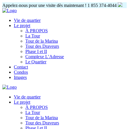
Appelez-nous pour une visite dès maintenant !
1 855 374-4044
Vie de quartier
Le projet
À PROPOS
La Tour
Tour de la Marina
Tour des Draveurs
Phase I et II
Complexe L’Adresse
Le Quartier
Contact
Condos
Images
Vie de quartier
Le projet
À PROPOS
La Tour
Tour de la Marina
Tour des Draveurs
Phase I et II