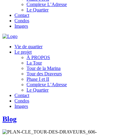
Complexe L’Adresse
Le Quartier
Contact
Condos
Images
Vie de quartier
Le projet
À PROPOS
La Tour
Tour de la Marina
Tour des Draveurs
Phase I et II
Complexe L’Adresse
Le Quartier
Contact
Condos
Images
Blog