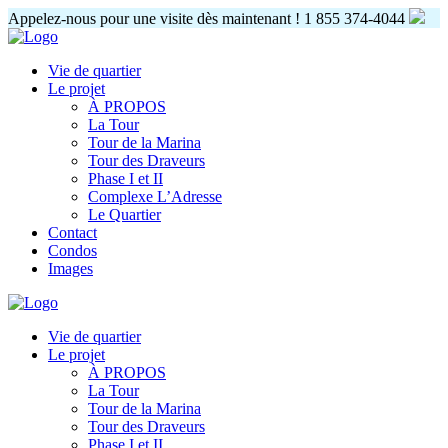
Appelez-nous pour une visite dès maintenant !
1 855 374-4044
Vie de quartier
Le projet
À PROPOS
La Tour
Tour de la Marina
Tour des Draveurs
Phase I et II
Complexe L’Adresse
Le Quartier
Contact
Condos
Images
Vie de quartier
Le projet
À PROPOS
La Tour
Tour de la Marina
Tour des Draveurs
Phase I et II